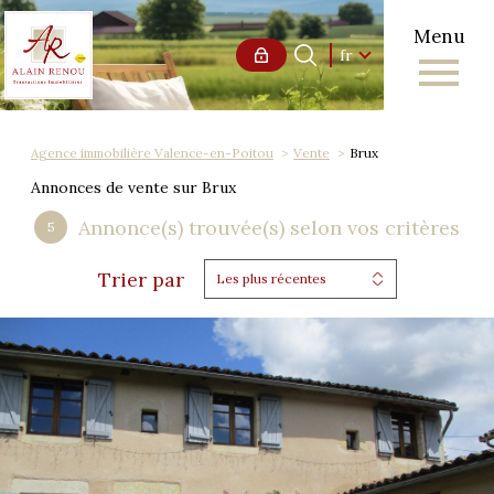
Menu
Langue
Langue
fr
0
Accueil
fr
Agence immobilière Valence-en-Poitou
Vente
Brux
Annonces de vente sur Brux
Annonce(s) trouvée(s) selon vos critères
5
Trier par
Les plus récentes