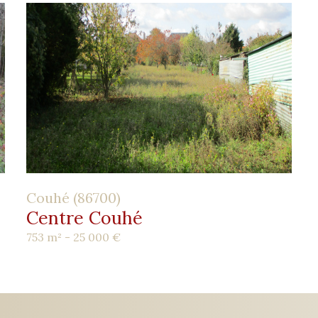
Couhé (86700)
Centre Couhé
753 m² -
25 000 €