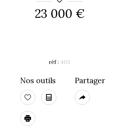
23 000 €
réf :
403
Nos outils
Partager
Sélectionner
Calculatrice
Plus
de
02
partage
Code
Plus d'infos
8651
Imprimer