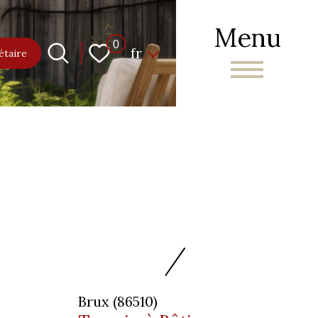
Menu
Langue
0
fr
étaire
Brux (86510)