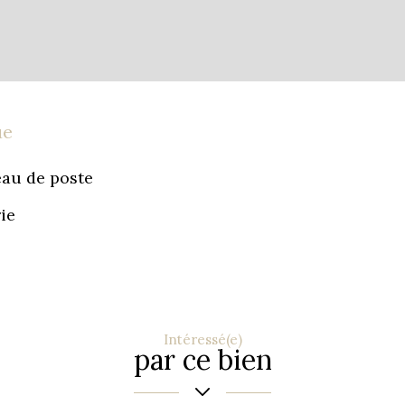
ue
au de poste
ie
Intéressé(e)
par ce bien