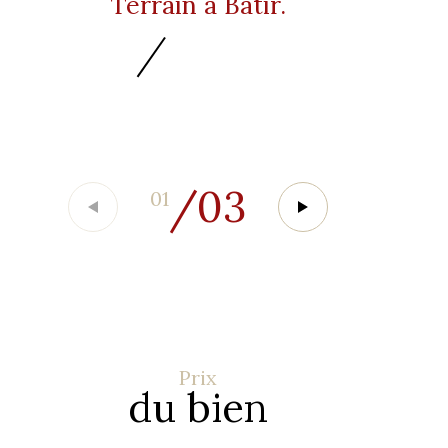
Terrain à Bâtir.
/
03
01
Prix
du bien