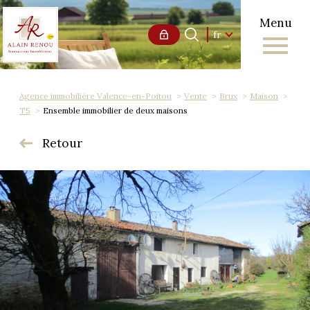
Menu
Langue
Langue
fr
0
Accueil
fr
Agence immobilière Valence-en-Poitou
Vente
Brux
Maison
T5
Ensemble immobilier de deux maisons
Retour