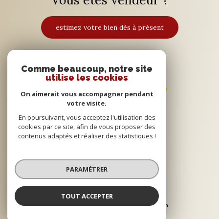
Vous êtes vendeur ?
estimez votre bien dès à présent
Adhérents
Comme beaucoup, notre site
utilise les cookies
On aimerait vous accompagner pendant
votre visite.
En poursuivant, vous acceptez l'utilisation des
cookies par ce site, afin de vous proposer des
contenus adaptés et réaliser des statistiques !
© 2022
Tous droits réservés
PARAMÉTRER
Traduction powered by Google
Nos honoraires
Plan du site
TOUT ACCEPTER
Mentions légales
Partenaires
Admin