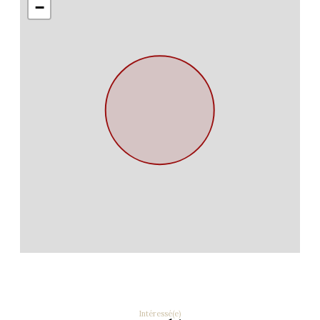
−
Intéressé(e)