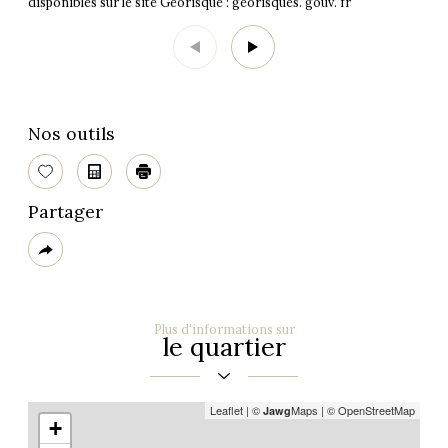
disponibles sur le site Georisque : georisques. gouv. fr
Nos outils
Sélectionner
Calculatrice
Imprimer
Partager
Plus
de
partage
Plus d'informations sur
le quartier
Leaflet
|
©
Maps
|
© OpenStreetMap
Jawg
+