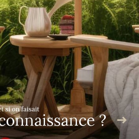
Adhérents
et si on faisait
connaissance ?
tenaires
Admin
Politique RGPD
Cookies