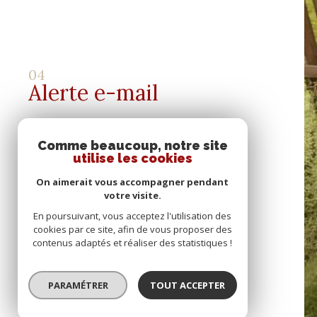
04
Alerte e-mail
Comme beaucoup, notre site
utilise les cookies
Se connecter
On aimerait vous accompagner pendant
votre visite.
espace propriétaire
En poursuivant, vous acceptez l'utilisation des
cookies par ce site, afin de vous proposer des
contenus adaptés et réaliser des statistiques !
05
Contact
PARAMÉTRER
TOUT ACCEPTER
© 2022
Tous droits réservés
Traduction p