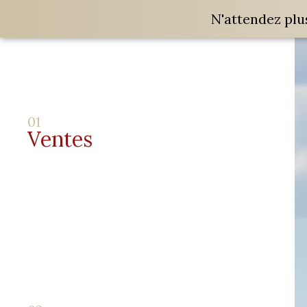
N'attendez plu
01
Ventes