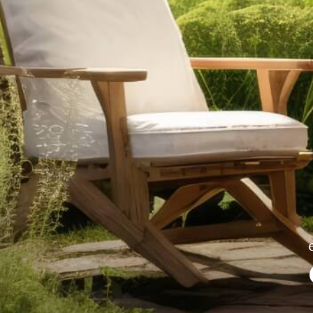
Vous êtes vendeur ?
estimez votre bien dès à présent
owered by Google
Nos honoraires
Plan du site
Mentions légales
Par