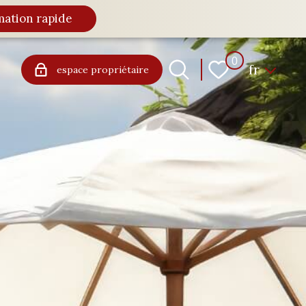
mation rapide
Langue
0
fr
espace propriétaire