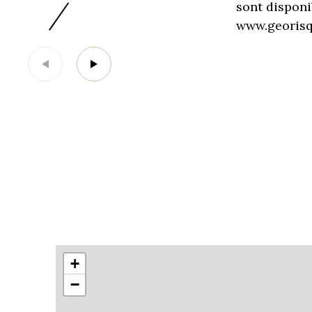
sont disponi
www.georisq
+
−