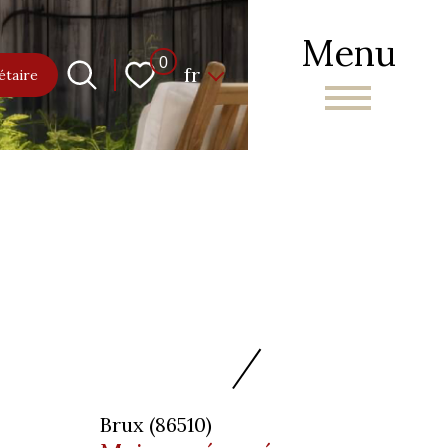
Menu
Langue
0
fr
étaire
Brux (86510)