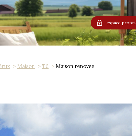
espace propri
Brux
Maison
T6
Maison renovee