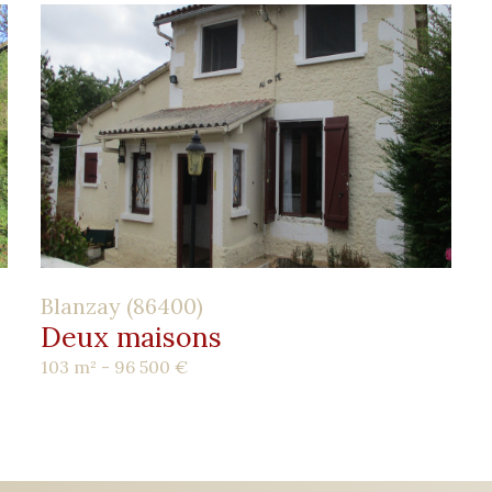
Blanzay (86400)
Deux maisons
103 m² -
96 500 €