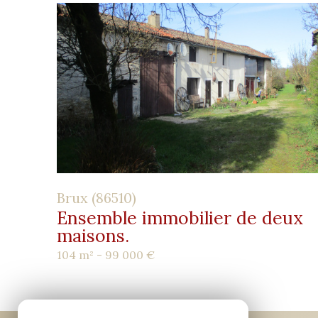
Brux (86510)
Ensemble immobilier de deux
maisons.
104 m² -
99 000 €