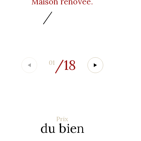
Maison rénovée.
/
18
01
Prix
du bien