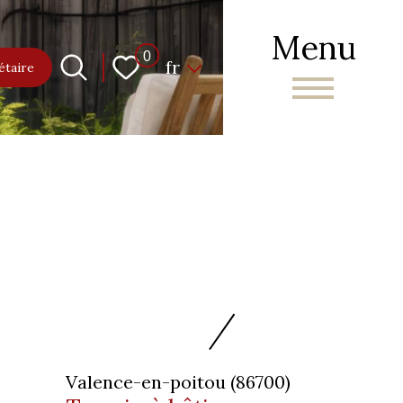
Menu
Langue
0
fr
étaire
Valence-en-poitou (86700)