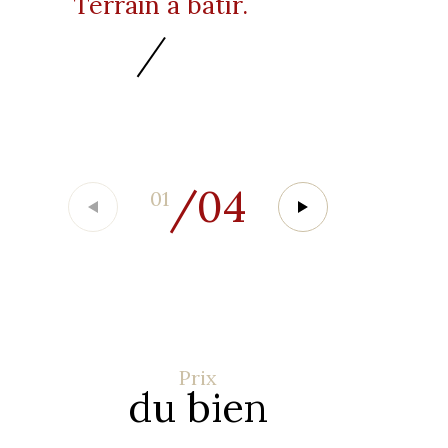
Terrain à bâtir.
/
04
01
Prix
du bien