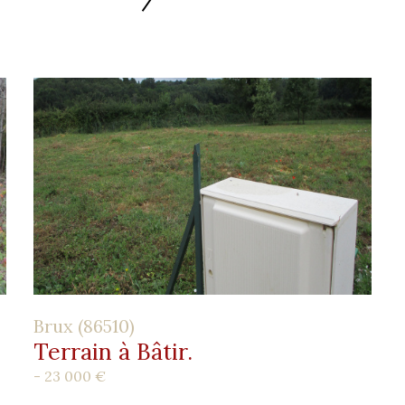
Brux (86510)
Terrain à Bâtir.
-
23 000 €