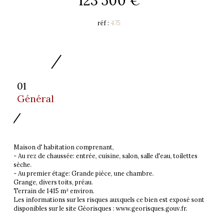
123 500 €
réf :
475
01
Général
Maison d' habitation comprenant,
- Au rez de chaussée: entrée, cuisine, salon, salle d'eau, toilettes
sèche.
- Au premier étage: Grande pièce, une chambre.
Grange, divers toits, préau.
Terrain de 1415 m² environ.
Les informations sur les risques auxquels ce bien est exposé sont
disponibles sur le site Géorisques : www.georisques.gouv.fr.