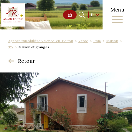
Menu
Langue
Langue
fr
0
Accueil
fr
Agence immobilière Valence-en-Poitou
Vente
Rom
Maison
T5
Maison et granges
Retour