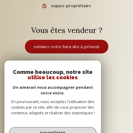
espace propriétaire
Vous êtes vendeur ?
estimez votre bien dès à présent
Adhérents
Comme beaucoup, notre site
utilise les cookies
On aimerait vous accompagner pendant
votre visite.
En poursuivant, vous acceptez l'utilisation des
cookies par ce site, afin de vous proposer des
contenus adaptés et réaliser des statistiques !
© 2022
Tous droits réservés
PARAMÉTRER