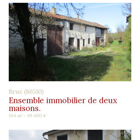
Brux (86510)
Ensemble immobilier de deux
maisons.
104 m² -
99 000 €