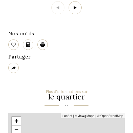
Nos outils
Sélectionner
Calculatrice
Imprimer
Partager
Plus
de
partage
Plus d'informations sur
le quartier
Leaflet
|
©
Maps
|
© OpenStreetMap
Jawg
+
−