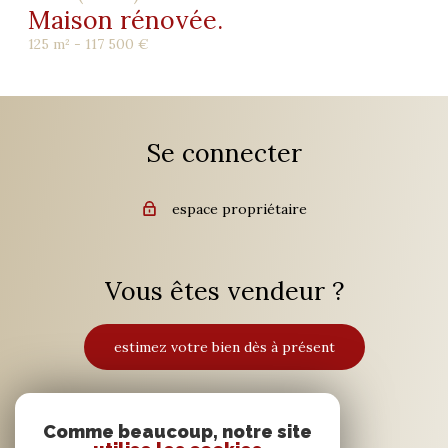
Maison rénovée.
125 m² -
117 500 €
Se connecter
espace propriétaire
Vous êtes vendeur ?
estimez votre bien dès à présent
Adhérents
Comme beaucoup, notre site