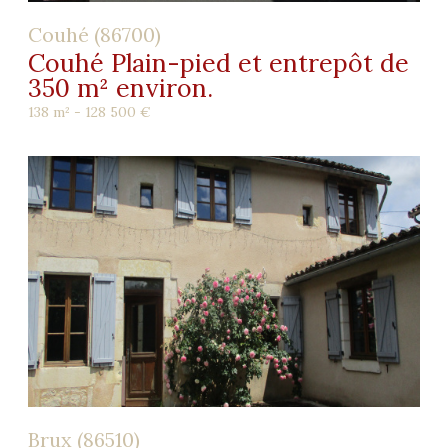
Couhé (86700)
Couhé Plain-pied et entrepôt de
350 m² environ.
138 m² -
128 500 €
Brux (86510)