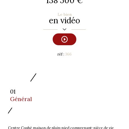
138 500 €
Le bien
en vidéo
réf :
366
01
Général
Centre Couhé maison de plain-pied comprenant: pièce de vie