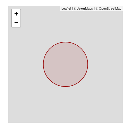
Leaflet
|
©
Maps
|
© OpenStreetMap
Jawg
+
−