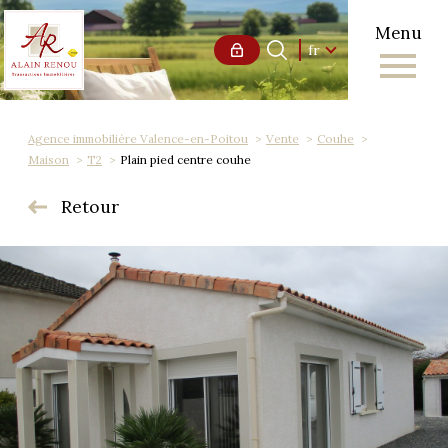
Menu
Langue
Langue
fr
0
Accueil
fr
Agence immobilière Valence-en-Poitou
Vente
Couhe
Maison
T2
Plain pied centre couhe
Retour