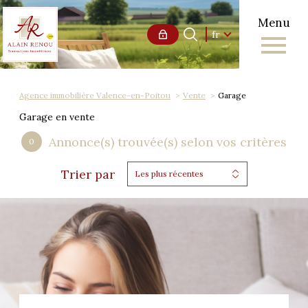
Menu
Langue
Langue
fr
0
Accueil
fr
Agence immobilière Valence-en-Poitou
Vente
Garage
Garage en vente
Annonce(s) trouvée(s) selon vos critères
0
Trier par
Les plus récentes