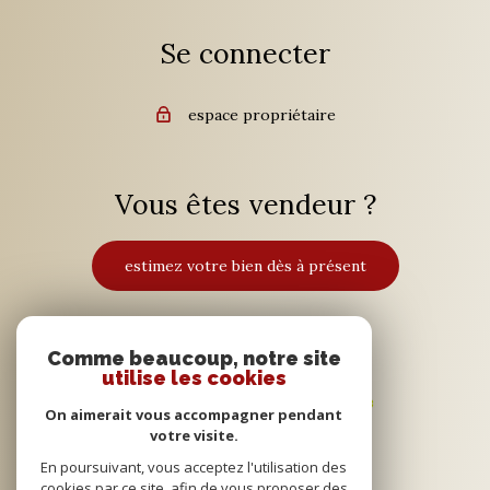
Se connecter
espace propriétaire
Vous êtes vendeur ?
estimez votre bien dès à présent
Adhérents
Comme beaucoup, notre site
utilise les cookies
On aimerait vous accompagner pendant
votre visite.
En poursuivant, vous acceptez l'utilisation des
cookies par ce site, afin de vous proposer des