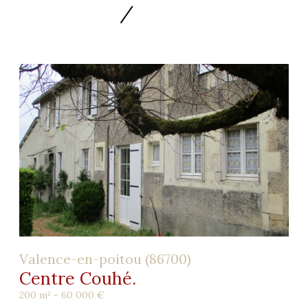
Valence-en-poitou (86700)
Centre Couhé.
200 m² -
60 000 €