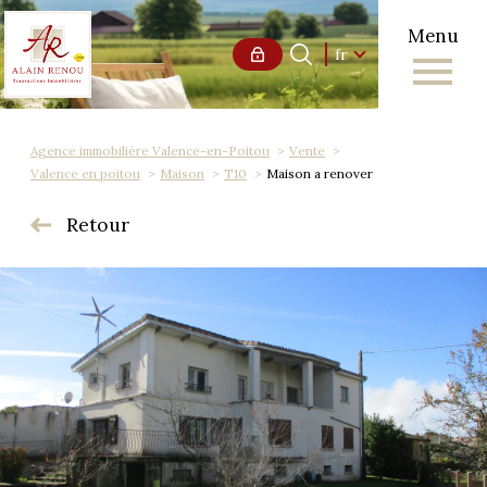
Menu
Langue
Langue
fr
0
Accueil
fr
Agence immobilière Valence-en-Poitou
Vente
Valence en poitou
Maison
T10
Maison a renover
Retour