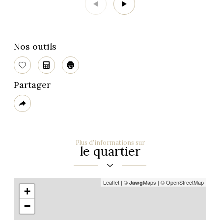
Nos outils
Sélectionner
Calculatrice
Imprimer
Partager
Plus
de
partage
Plus d'informations sur
le quartier
Leaflet
|
©
Maps
|
© OpenStreetMap
Jawg
+
−