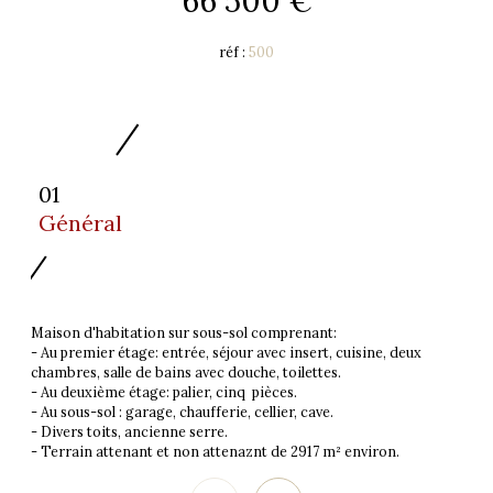
66 500 €
réf :
500
01
Général
Maison d'habitation sur sous-sol comprenant:
- Au premier étage: entrée, séjour avec insert, cuisine, deux
chambres, salle de bains avec douche, toilettes.
- Au deuxième étage: palier, cinq pièces.
- Au sous-sol : garage, chaufferie, cellier, cave.
- Divers toits, ancienne serre.
- Terrain attenant et non attenaznt de 2917 m² environ.