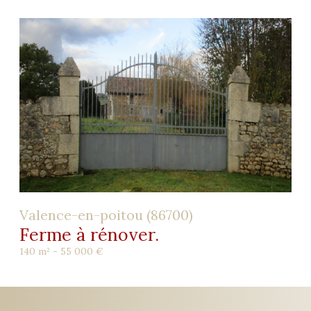
Valence-en-poitou (86700)
Ferme à rénover.
140 m² -
55 000 €