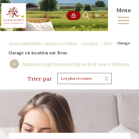
Menu
Langue
Langue
fr
0
Accueil
fr
Agence immobilière Valence-en-Poitou
Location
Brux
Garage
Garage en location sur Brux
Annonce(s) trouvée(s) selon vos critères
0
Trier par
Les plus récentes