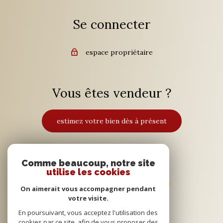
Se connecter
espace propriétaire
Vous êtes vendeur ?
estimez votre bien dès à présent
Adhérents
Comme beaucoup, notre site
utilise les cookies
On aimerait vous accompagner pendant
votre visite.
En poursuivant, vous acceptez l'utilisation des
cookies par ce site, afin de vous proposer des