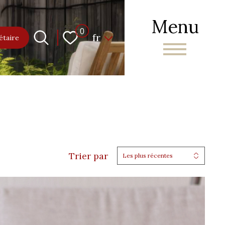
Menu
Langue
0
fr
étaire
Trier par
Les plus récentes