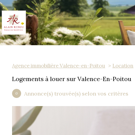
Agence immobilière Valence-en-Poitou
Location
Logements à louer sur Valence-En-Poitou
Annonce(s) trouvée(s) selon vos critères
0