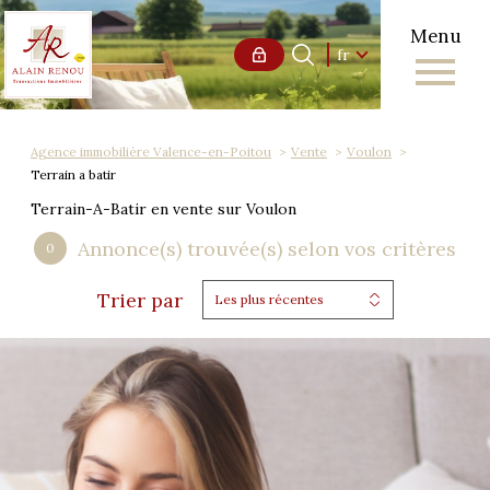
Menu
Langue
Langue
fr
0
Accueil
fr
Agence immobilière Valence-en-Poitou
Vente
Voulon
Terrain a batir
Terrain-A-Batir en vente sur Voulon
Annonce(s) trouvée(s) selon vos critères
0
Trier par
Les plus récentes