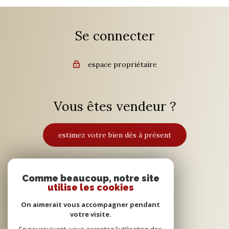
Se connecter
espace propriétaire
Vous êtes vendeur ?
estimez votre bien dès à présent
Adhérents
Comme beaucoup, notre site
utilise les cookies
On aimerait vous accompagner pendant
votre visite.