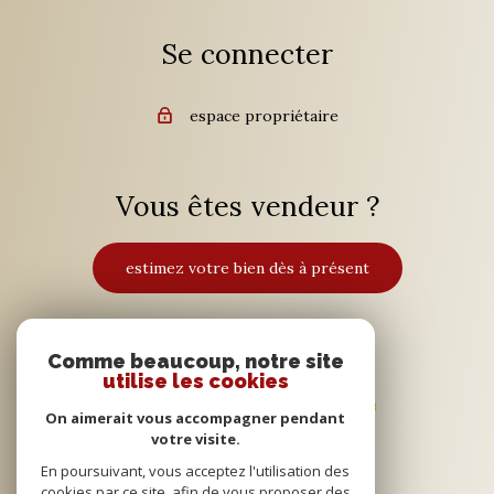
Se connecter
espace propriétaire
Vous êtes vendeur ?
estimez votre bien dès à présent
Adhérents
Comme beaucoup, notre site
utilise les cookies
On aimerait vous accompagner pendant
votre visite.
En poursuivant, vous acceptez l'utilisation des
cookies par ce site, afin de vous proposer des