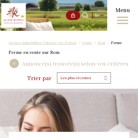
Menu
Langue
Langue
fr
0
Accueil
fr
Agence immobilière Valence-en-Poitou
Vente
Rom
Ferme
Ferme en vente sur Rom
Annonce(s) trouvée(s) selon vos critères
0
Trier par
Les plus récentes